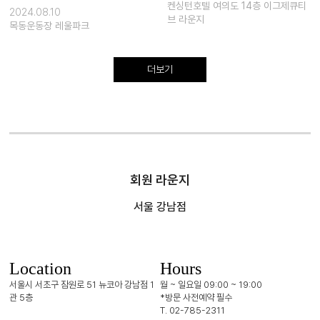
켄싱턴호텔 여의도 14층 이그제큐티
2024.08.10
브 라운지
목동운동장 레울파크
더보기
회원 라운지
서울 강남점
Location
Hours
서울시 서초구 잠원로 51 뉴코아 강남점 1
월 ~ 일요일 09:00 ~ 19:00
관 5층
*방문 사전예약 필수
T. 02-785-2311