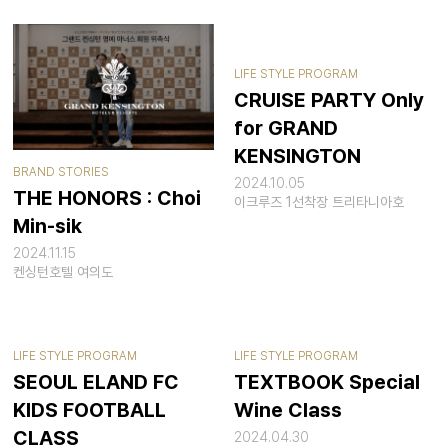
LIFE STYLE PROGRAM
CRUISE PARTY Only
for GRAND
KENSINGTON
BRAND STORIES
2024.10.05
THE HONORS : Choi
이크루즈 1선착장 트리타니아호
Min-sik
2024.11.15
켄싱턴호텔 여의도
LIFE STYLE PROGRAM
LIFE STYLE PROGRAM
SEOUL ELAND FC
TEXTBOOK Special
KIDS FOOTBALL
Wine Class
CLASS
2024.04.30