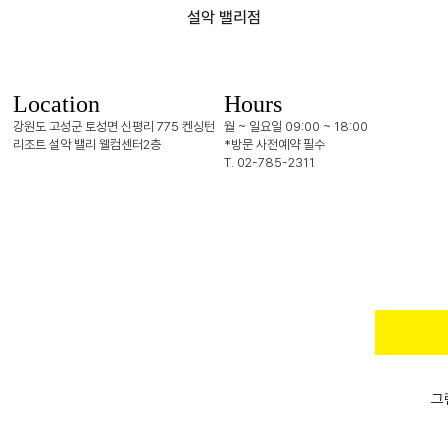
설악 밸리점
Location
Hours
강원도 고성군 토성면 신평리 775
켄싱턴
월 ~ 일요일 09:00 ~ 18:00
리조트 설악 밸리 웰컴센터2층
*방문 사전예약 필수
T. 02-785-2311
그