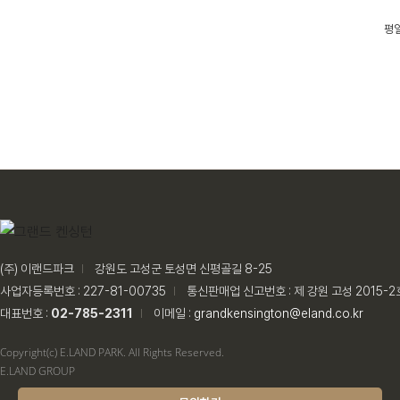
평일
(주) 이랜드파크
강원도 고성군 토성면 신평골길 8-25
사업자등록번호 : 227-81-00735
통신판매업 신고번호 : 제 강원 고성 2015-2
대표번호 :
02-785-2311
이메일 :
grandkensington@eland.co.kr
Copyright(c) E.LAND PARK. All Rights Reserved.
E.LAND GROUP